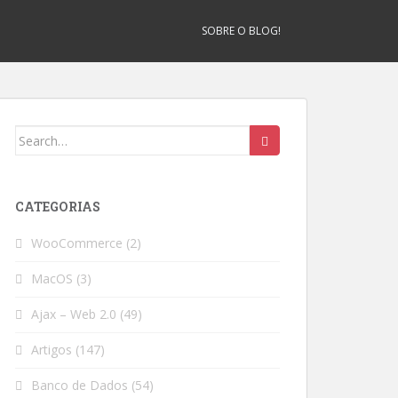
SOBRE O BLOG!
Search
for:
CATEGORIAS
WooCommerce
(2)
MacOS
(3)
Ajax – Web 2.0
(49)
Artigos
(147)
Banco de Dados
(54)