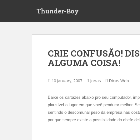
S
Thunder-Boy
k
i
p
t
o
m
CRIE CONFUSÃO! DI
a
ALGUMA COISA!
i
n
c
10 January, 2007
Jonas
Dicas Web
o
n
t
Baixe os cartazes abaixo pro seu computador, imp
e
plausível o lugar em que você pendurar melhor. Seu
n
sentindo o descomunal peso da empresa nas costas
t
por que sempre existe a possibilidade do chefe dele