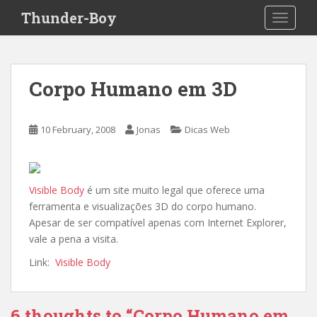
S
Thunder-Boy
TOGGLE
k
i
p
t
Corpo Humano em 3D
o
m
a
10 February, 2008
Jonas
Dicas Web
i
n
c
o
Visible Body
é um site muito legal que oferece uma
n
ferramenta e visualizações 3D do corpo humano.
t
Apesar de ser compatível apenas com Internet Explorer,
e
vale a pena a visita.
n
Link:
Visible Body
t
6 thoughts to “Corpo Humano em