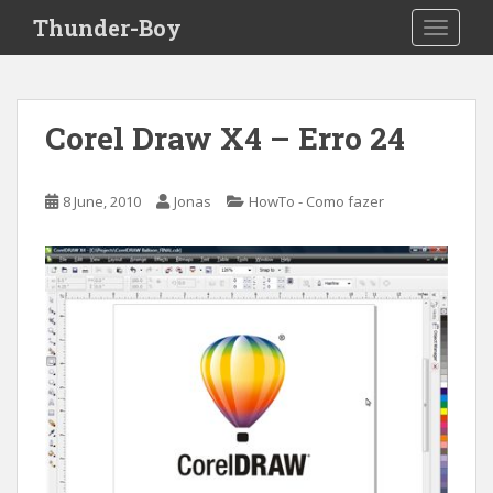
S
Thunder-Boy
TOGGLE
k
i
p
t
Corel Draw X4 – Erro 24
o
m
a
8 June, 2010
Jonas
HowTo - Como fazer
i
n
c
o
n
t
e
n
t