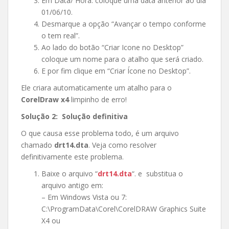
Em Data/ Hora: coloque uma data anterior ao dia
01/06/10.
Desmarque a opção “Avançar o tempo conforme
o tem real”.
Ao lado do botão “Criar Icone no Desktop”
coloque um nome para o atalho que será criado.
E por fim clique em “Criar Ícone no Desktop”.
Ele criara automaticamente um atalho para o
CorelDraw x4
limpinho de erro!
Solução 2: Solução definitiva
O que causa esse problema todo, é um arquivo
chamado
drt14.dta
. Veja como resolver
definitivamente este problema.
Baixe o arquivo “
drt14.dta
“. e substitua o
arquivo antigo em:
– Em Windows Vista ou 7:
C:\ProgramData\Corel\CorelDRAW Graphics Suite
X4 ou