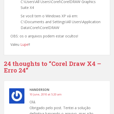
C:\Users\All Users\Corel\CorelDRAW Graphics
Suite X4
Se você tem o Windows XP vá em:
C:\Documents and Settings\All Users\Application
Data\Corel\CorelDRAW
OBS: os o arquivos podem estar ocultos!
Valeu
Lupe
!!
24 thoughts to “Corel Draw X4 –
Erro 24”
HANDERSON
10 June, 2010 at 5:20 am
Olá.
Obrigado pelo post. Tentei a solução
definitiva baixando o arquivo, mas não