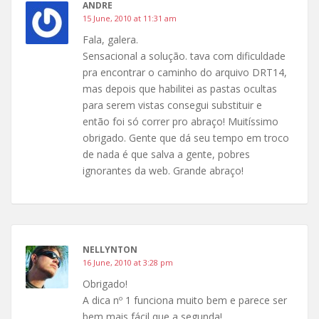
ANDRE
15 June, 2010 at 11:31 am
Fala, galera.
Sensacional a solução. tava com dificuldade
pra encontrar o caminho do arquivo DRT14,
mas depois que habilitei as pastas ocultas
para serem vistas consegui substituir e
então foi só correr pro abraço! Muitíssimo
obrigado. Gente que dá seu tempo em troco
de nada é que salva a gente, pobres
ignorantes da web. Grande abraço!
NELLYNTON
16 June, 2010 at 3:28 pm
Obrigado!
A dica nº 1 funciona muito bem e parece ser
bem mais fácil que a segunda!