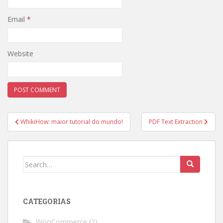
Email
*
Website
Post
WhikiHow: maior tutorial do mundo!
PDF Text Extraction
navigation
Search
for:
CATEGORIAS
WooCommerce
(2)