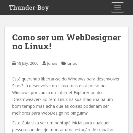
S
Thunder-Boy
TOGGLE
k
i
p
t
Como ser um WebDesigner
o
no Linux!
m
a
i
18 July, 2006
Jonas
Linux
n
c
o
Está querendo libertar-se do Windows para desenvolver
n
Sites? Já desenvolve no Linux mas está preso ao
t
Windows por causa do Internet Explorer ou do
e
Dreamweaver? Só tem Linux na sua máquina há um
n
bom tempo mas acha que as coisas poderiam ser
t
melhores para WebDesign no pingüim?
Este Guia visa ser um pontapé inicial para qualquer
pessoa que deseje montar uma estação de trabalho