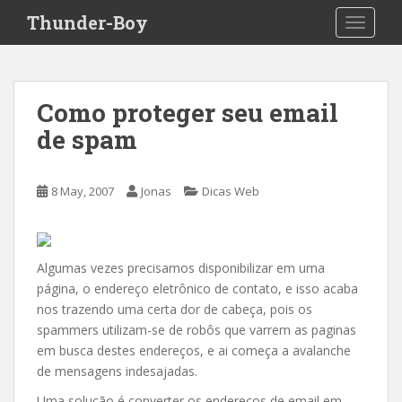
S
Thunder-Boy
TOGGLE
k
i
p
t
Como proteger seu email
o
de spam
m
a
i
8 May, 2007
Jonas
Dicas Web
n
c
o
n
Algumas vezes precisamos disponibilizar em uma
t
página, o endereço eletrônico de contato, e isso acaba
e
nos trazendo uma certa dor de cabeça, pois os
n
spammers utilizam-se de robôs que varrem as paginas
t
em busca destes endereços, e ai começa a avalanche
de mensagens indesajadas.
Uma solução é converter os enderecos de email em