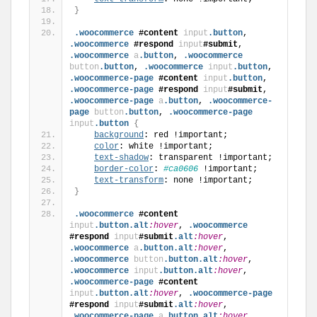
}
.woocommerce
#content
input
.button
, 
.woocommerce
#respond
input
#submit
, 
.woocommerce
a
.button
, 
.woocommerce
button
.button
, 
.woocommerce
input
.button
, 
.woocommerce-page
#content
input
.button
, 
.woocommerce-page
#respond
input
#submit
, 
.woocommerce-page
a
.button
, 
.woocommerce-
page
button
.button
, 
.woocommerce-page
input
.button
{
background
: red !important;
color
: white !important;
text-shadow
: transparent !important;
border-color
: 
#ca0606
 !important;
text-transform
: none !important;
}
.woocommerce
#content
input
.button
.alt
:hover
, 
.woocommerce
#respond
input
#submit
.alt
:hover
, 
.woocommerce
a
.button
.alt
:hover
, 
.woocommerce
button
.button
.alt
:hover
, 
.woocommerce
input
.button
.alt
:hover
, 
.woocommerce-page
#content
input
.button
.alt
:hover
, 
.woocommerce-page
#respond
input
#submit
.alt
:hover
, 
.woocommerce-page
a
.button
.alt
:hover
, 