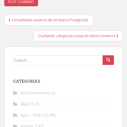
Post
Consultando usuários de um banco PostgreSQL
navigation
Ocultando categorias vazias do WooCommerce
Search
for:
CATEGORIAS
WooCommerce
(2)
MacOS
(3)
Ajax – Web 2.0
(49)
Artigos
(147)