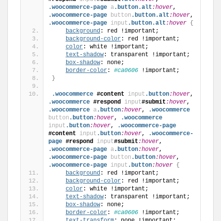
.woocommerce-page
a
.button
.alt
:hover
, 
.woocommerce-page
button
.button
.alt
:hover
, 
.woocommerce-page
input
.button
.alt
:hover
{
background
: red !important;
background-color
: red !important;
color
: white !important;
text-shadow
: transparent !important;
box-shadow
: none;
border-color
: 
#ca0606
 !important;
}
.woocommerce
#content
input
.button
:hover
, 
.woocommerce
#respond
input
#submit
:hover
, 
.woocommerce
a
.button
:hover
, 
.woocommerce
button
.button
:hover
, 
.woocommerce
input
.button
:hover
, 
.woocommerce-page
#content
input
.button
:hover
, 
.woocommerce-
page
#respond
input
#submit
:hover
, 
.woocommerce-page
a
.button
:hover
, 
.woocommerce-page
button
.button
:hover
, 
.woocommerce-page
input
.button
:hover
{
background
: red !important;
background-color
: red !important;
color
: white !important;
text-shadow
: transparent !important;
box-shadow
: none;
border-color
: 
#ca0606
 !important;
text-transform
: none !important;