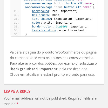
.woocommerce-page
button
.button
.alt
:hover
, 
.woocommerce-page
input
.button
.alt
:hover
{
background
: red !important;
box-shadow
: none;
text-shadow
: transparent !important;
color
: white !important;
border-color
: 
#ca0606
 !important;
text-transform
: none !important;
}
Vá para a página do produto WooCommerce ou página
do carrinho, você verá os botões nas cores vermelha.
Para alterar a cor dos botões, por exemplo, substitua o
“
backgroud: red !important
” pela cor desejada.
Clique em atualizar e estará pronto e pronto para uso.
LEAVE A REPLY
Your email address will not be published.
Required fields are
marked
*