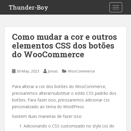
S
Thunder-Boy
TOGGLE
k
i
p
t
Como mudar a cor e outros
o
elementos CSS dos botões
m
a
do WooCommerce
i
n
c
30 May, 2023
Jonas
WooCommerce
o
n
Para alterar a cor dos botões do WooCommerce,
t
precisaremos alterar/substituir o estilo CSS padrão dos
e
botões. Para fazer isso, precisaremos adicionar css
n
personalizado ao tema do WordPress.
t
Existem duas maneiras de fazer isso:
Adicionando o CSS customizado no style.css do