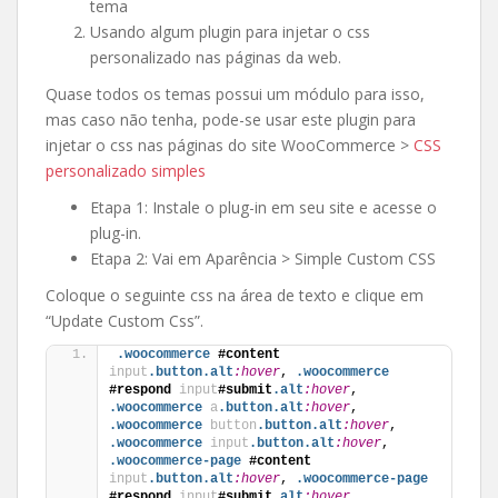
tema
Usando algum plugin para injetar o css
personalizado nas páginas da web.
Quase todos os temas possui um módulo para isso,
mas caso não tenha, pode-se usar este plugin para
injetar o css nas páginas do site WooCommerce >
CSS
personalizado simples
Etapa 1: Instale o plug-in em seu site e acesse o
plug-in.
Etapa 2: Vai em Aparência > Simple Custom CSS
Coloque o seguinte css na área de texto e clique em
“Update Custom Css”.
.woocommerce
#content
input
.button
.alt
:hover
, 
.woocommerce
#respond
input
#submit
.alt
:hover
, 
.woocommerce
a
.button
.alt
:hover
, 
.woocommerce
button
.button
.alt
:hover
, 
.woocommerce
input
.button
.alt
:hover
, 
.woocommerce-page
#content
input
.button
.alt
:hover
, 
.woocommerce-page
#respond
input
#submit
.alt
:hover
, 