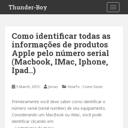
S
Thunder-Boy
TOGGLE
k
i
p
t
Como identificar todas as
o
informações de produtos
m
a
Apple pelo número serial
i
(Macbook, IMac, Iphone,
n
Ipad..)
c
o
n
5 March, 2015
Jonas
HowTo - Como fazer
t
e
n
Primeiramente você deve saber como identificar o
t
número serial (serial number) de seu equipamento.
Considerando um MacBook ou IMac, você pode
identificar clicando em:
– Logomarca da maça