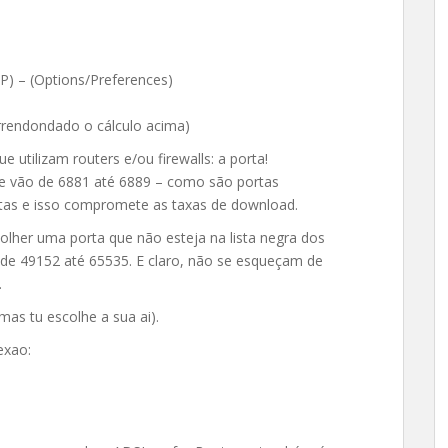
 – (Options/Preferences)
rrendondado o cálculo acima)
utilizam routers e/ou firewalls: a porta!
ue vão de 6881 até 6889 – como são portas
rtas e isso compromete as taxas de download.
olher uma porta que não esteja na lista negra dos
 de 49152 até 65535. E claro, não se esqueçam de
.
mas tu escolhe a sua ai).
exao: