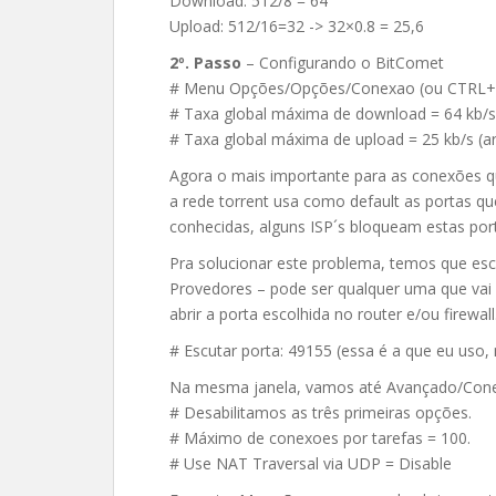
Download: 512/8 = 64
Upload: 512/16=32 -> 32×0.8 = 25,6
2º. Passo
– Configurando o BitComet
# Menu Opções/Opções/Conexao (ou CTRL+P)
# Taxa global máxima de download = 64 kb/s
# Taxa global máxima de upload = 25 kb/s (a
Agora o mais importante para as conexões que 
a rede torrent usa como default as portas q
conhecidas, alguns ISP´s bloqueam estas po
Pra solucionar este problema, temos que esc
Provedores – pode ser qualquer uma que vai
abrir a porta escolhida no router e/ou firewall
# Escutar porta: 49155 (essa é a que eu uso, 
Na mesma janela, vamos até Avançado/Con
# Desabilitamos as três primeiras opções.
# Máximo de conexoes por tarefas = 100.
# Use NAT Traversal via UDP = Disable