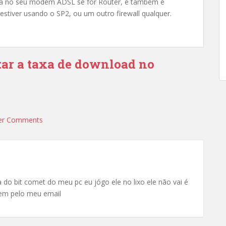
rta no seu modem ADSL se for Router, e também é
 estiver usando o SP2, ou um outro firewall qualquer.
ar a taxa de download no
er Comments
 do bit comet do meu pc eu jógo ele no lixo ele não vai é
em pelo meu email