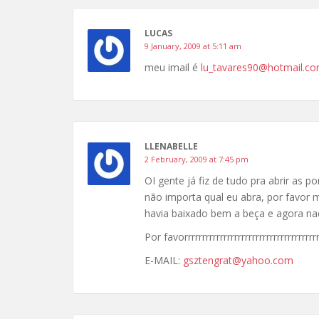
LUCAS
9 January, 2009 at 5:11 am
meu imail é
lu_tavares90@hotmail.c
LLENABELLE
2 February, 2009 at 7:45 pm
OI gente já fiz de tudo pra abrir as
não importa qual eu abra, por fav
havia baixado bem a beça e agora na
Por favorrrrrrrrrrrrrrrrrrrrrrrrrrrrrrrrrrrrrr
E-MAIL:
gsztengrat@yahoo.com