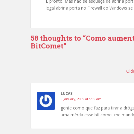
E pronto. Mas não se esqueça de abrir a po
legal abrir a porta no Firewall do Windows se
58 thoughts to “Como aument
BitComet”
Comment
navigation
Old
LUCAS
9 January, 2009 at 5:09 am
gente como que faz para tirar a dróga
uma mérda esse bit comet me mand