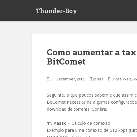
S
Thunder-Boy
k
i
p
t
o
m
Como aumentar a tax
a
BitComet
i
n
c
,
31 December, 2005
Jonas
Dicas Web
W
o
n
t
Seguinte, o que poucos sabem é que assim 
e
BitComet necessita de algumas configuraçõe
n
download de torrents. Confira.
t
1º. Passo
– Cálculo de conexão:
Exemplo para uma conexão de 512 kbps (tur