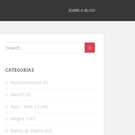
SOBRE O BLOG!
Search
for:
CATEGORIAS
WooCommerce
(2)
MacOS
(3)
Ajax – Web 2.0
(49)
Artigos
(147)
Banco de Dados
(54)