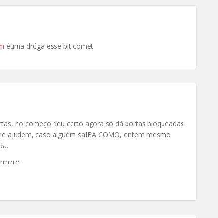
om
éuma dróga esse bit comet
 portas, no começo deu certo agora só dá portas bloqueadas
or me ajudem, caso alguém saIBA COMO, ontem mesmo
da.
rrrrrrrr