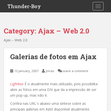
S
Thunder-Boy
TOGGLE
k
i
p
t
Category:
Ajax – Web 2.0
o
m
Ajax – Web 2.0
a
i
n
Galerias de fotos em Ajax
c
o
n
13 January, 2007
Jonas
Leave a comment
t
e
Lightbox
É o atualmente mais utilizado, pois possibilita
n
abrir as fotos em uma DIV que da a impressão de ser
t
um pop-up, mas não é.
Confira nas URL´s abaixo uma síntese sobre as
principais galerias em AJAX disponível atualmente.