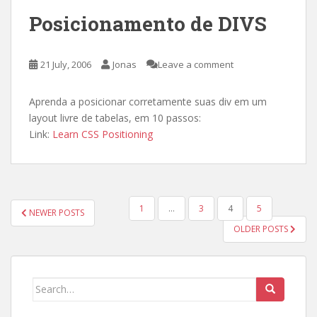
Posicionamento de DIVS
21 July, 2006
Jonas
Leave a comment
Aprenda a posicionar corretamente suas div em um
layout livre de tabelas, em 10 passos:
Link:
Learn CSS Positioning
POSTS
1
…
3
4
5
NEWER POSTS
PAGINATION
OLDER POSTS
Search
for: