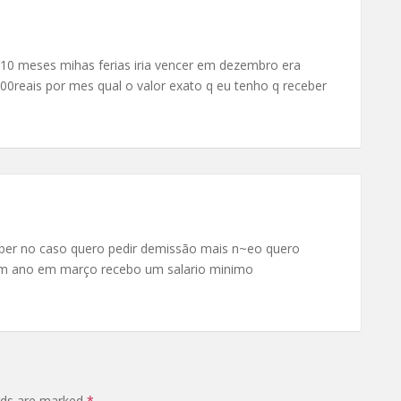
10 meses mihas ferias iria vencer em dezembro era
0reais por mes qual o valor exato q eu tenho q receber
eber no caso quero pedir demissão mais n~eo quero
 um ano em março recebo um salario minimo
elds are marked
*