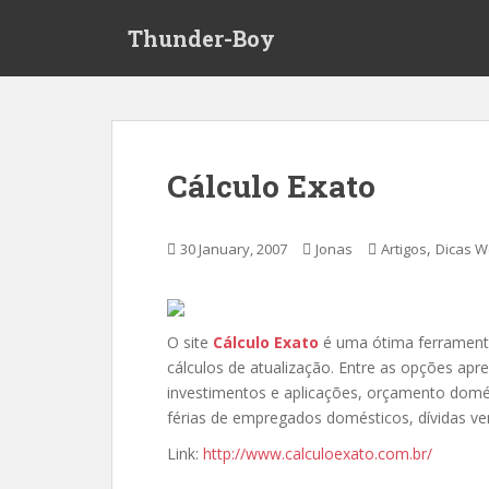
S
Thunder-Boy
k
i
p
t
o
m
Cálculo Exato
a
i
n
,
30 January, 2007
Jonas
Artigos
Dicas 
c
o
n
t
O site
Cálculo Exato
é uma ótima ferramenta
e
cálculos de atualização. Entre as opções apre
n
investimentos e aplicações, orçamento domést
t
férias de empregados domésticos, dívidas venc
Link:
http://www.calculoexato.com.br/