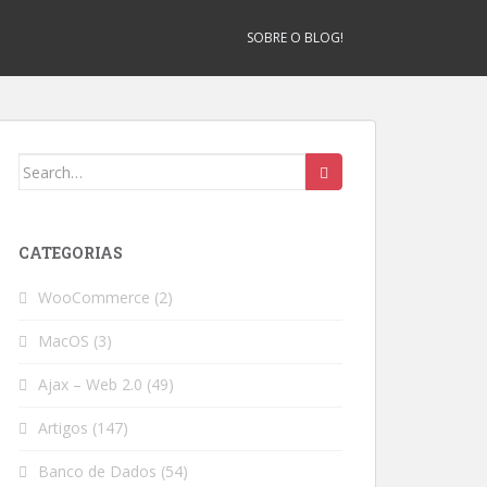
SOBRE O BLOG!
Search
for:
CATEGORIAS
WooCommerce
(2)
MacOS
(3)
Ajax – Web 2.0
(49)
Artigos
(147)
Banco de Dados
(54)