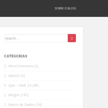
SOBRE O BLOG!
Search
for:
CATEGORIAS
WooCommerce
(2)
MacOS
(3)
Ajax – Web 2.0
(49)
Artigos
(147)
Banco de Dados
(54)