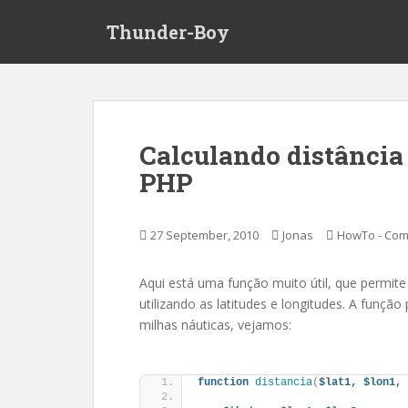
S
Thunder-Boy
k
i
p
t
o
m
Calculando distância
a
PHP
i
n
c
27 September, 2010
Jonas
HowTo - Com
o
n
t
Aqui está uma função muito útil, que permite
e
utilizando as latitudes e longitudes. A funçã
n
milhas náuticas, vejamos:
t
function
distancia
(
$lat1,
$lon1,