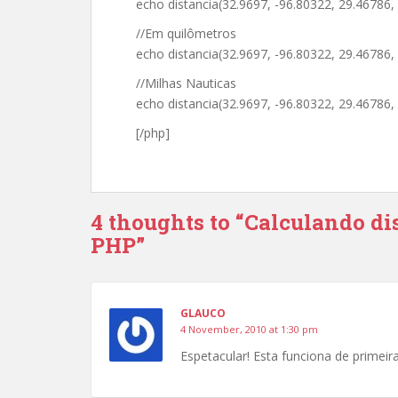
echo distancia(32.9697, -96.80322, 29.46786, 
//Em quilômetros
echo distancia(32.9697, -96.80322, 29.46786, 
//Milhas Nauticas
echo distancia(32.9697, -96.80322, 29.46786, -
[/php]
4 thoughts to “Calculando di
PHP”
GLAUCO
4 November, 2010 at 1:30 pm
Espetacular! Esta funciona de primei