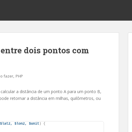
 entre dois pontos com
,
o fazer
PHP
 calcular a distância de um ponto A para um ponto B,
o pode retornar a distância em milhas, quilômetros, ou
$lat2,
$lon2,
$unit
)
{