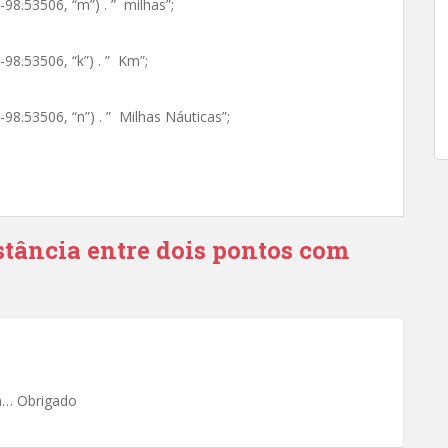
-98.53506, “m”) . ” milhas”;
-98.53506, “k”) . ” Km”;
98.53506, “n”) . ” Milhas Náuticas”;
stância entre dois pontos com
ra… Obrigado