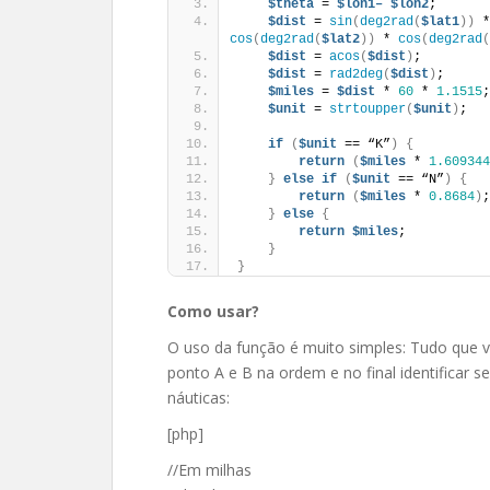
$theta
 = 
$lon1–
$lon2
;
$dist
 = 
sin
(
deg2rad
(
$lat1
))
 *
cos
(
deg2rad
(
$lat2
))
 * 
cos
(
deg2rad
(
$dist
 = 
acos
(
$dist
)
;
$dist
 = 
rad2deg
(
$dist
)
;
$miles
 = 
$dist
 * 
60
 * 
1.1515
;
$unit
 = 
strtoupper
(
$unit
)
;
if
(
$unit
 == “K”
)
{
return
(
$miles
 * 
1.609344
}
else
if
(
$unit
 == “N”
)
{
return
(
$miles
 * 
0.8684
)
;
}
else
{
return
$miles
;
}
}
Como usar?
O uso da função é muito simples: Tudo que vo
ponto A e B na ordem e no final identificar s
náuticas:
[php]
//Em milhas