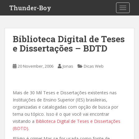
S
Thunder-Boy
TOGGLE
k
i
p
t
Biblioteca Digital de Teses
o
e Dissertações – BDTD
m
a
i
20 November, 2006
Jonas
Dicas Web
n
c
o
n
Mais de 30 Mil Teses e Dissertações existentes nas
t
Instituições de Ensino Superior (IES) brasileiras,
e
organizadas e catalogadas com opção de busca por
n
tema ou tópico. Isso é o que você vai encontrar
t
visitando a
Biblioteca Digital de Teses e Dissertações
(BDTD)
.
Plágio é crime! Mas se for usada como fonte de