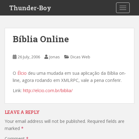
S
Thunder-Boy
TOGGLE
k
i
p
t
Bíblia Online
o
m
a
26 July, 2006
Jonas
Dicas Web
i
n
O
Élcio
deu uma mudada em sua aplicação da Bíblia on-
c
line, agora rodando em XMLRPC, vale a pena conferir.
o
n
Link:
http://elcio.com.br/biblia/
t
e
n
LEAVE A REPLY
t
Your email address will not be published.
Required fields are
marked
*
Comment
*