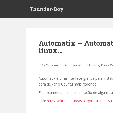
S
Thunder-Boy
k
i
p
t
o
m
Automatix – Automati
a
linux…
i
n
c
,
19 October, 2006
Jonas
Artigos
Dicas 
o
n
t
Automatix é uma interface gráfica para insta
e
para deixar o Ubuntu mais redondo.
n
É basicamente a implementação de alguns tu
t
Link:
http://wiki.ubuntubrasil.org/Utilitarios/A