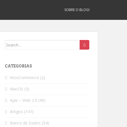
SOBRE O BLOG!
Search
for:
CATEGORIAS
WooCommerce
(2)
MacOS
(3)
Ajax – Web 2.0
(49)
Artigos
(147)
Banco de Dados
(54)