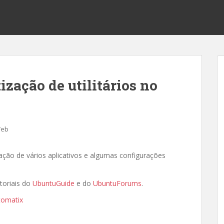
zação de utilitários no
Web
lação de vários aplicativos e algumas configurações
toriais do
UbuntuGuide
e do
UbuntuForums
.
utomatix