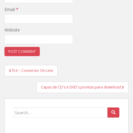
Email
*
Website
Post
FLV – Conversor On-Line
navigation
Capas de CD´s e DVD´s prontas para download
Search
for: