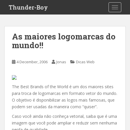
S
Thunder-Boy
TOGGLE
k
i
p
t
As maiores logomarcas do
o
mundo!!
m
a
i
4 December, 2006
Jonas
Dicas Web
n
c
o
n
The Best Brands of the World é um dos maiores sites
t
para troca de logomarcas em formato vetor do mundo.
e
O objetivo é disponibilizar as logos mais famosas, que
n
podem ser usadas da maneira como “quiser”.
t
Caso você ainda não conheça vetorial, saiba que é uma
imagem que você pode ampliar e reduzir sem nenhuma
perda de qualidade…