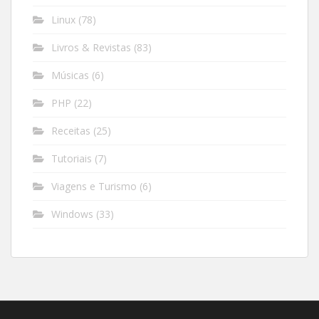
Linux
(78)
Livros & Revistas
(83)
Músicas
(6)
PHP
(22)
Receitas
(25)
Tutoriais
(7)
Viagens e Turismo
(6)
Windows
(33)