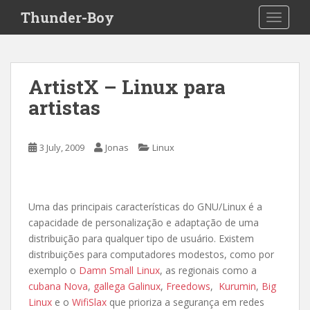
S
Thunder-Boy
TOGGLE
k
i
p
t
ArtistX – Linux para
o
artistas
m
a
i
3 July, 2009
Jonas
Linux
n
c
o
n
Uma das principais características do GNU/Linux é a
t
capacidade de personalização e adaptação de uma
e
distribuição para qualquer tipo de usuário. Existem
n
distribuições para computadores modestos, como por
t
exemplo o
Damn Small Linux
, as regionais como a
cubana Nova
,
gallega Galinux
,
Freedows
,
Kurumin
,
Big
Linux
e o
WifiSlax
que prioriza a segurança em redes