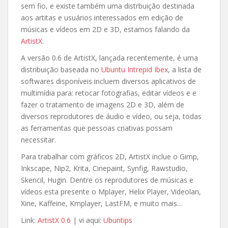
sem fio, e existe também uma distrbuição destinada
aos artitas e usuários interessados em edição de
músicas e vídeos em 2D e 3D, estamos falando da
ArtistX
.
A versão 0.6 de ArtistX, lançada recentemente, é uma
distribuição baseada no
Ubuntu Intrepid Ibex
, a lista de
softwares disponíveis incluem diversos aplicativos de
multimídia para: retocar fotografias, editar vídeos e e
fazer o tratamento de imagens 2D e 3D, além de
diversos reprodutores de áudio e vídeo, ou seja, todas
as ferramentas que pessoas criativas possam
necessitar.
Para trabalhar com gráficos 2D, ArtistX inclue o Gimp,
Inkscape, Nip2, Krita, Cinepaint, Synfig, Rawstudio,
Skencil, Hugin. Dentre os reprodutores de músicas e
vídeos esta presente o Mplayer, Helix Player, Videolan,
Xine, Kaffeine, Kmplayer, LastFM, e muito mais…
Link:
ArtistX 0.6
| vi aqui:
Ubuntips