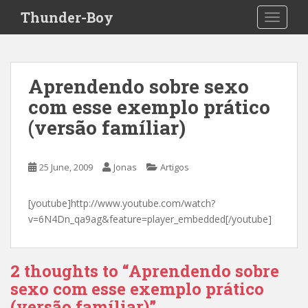
S
Thunder-Boy
TOGGLE
k
i
p
t
Aprendendo sobre sexo
o
com esse exemplo prático
m
a
(versão famíliar)
i
n
c
25 June, 2009
Jonas
Artigos
o
n
[youtube]http://www.youtube.com/watch?
t
v=6N4Dn_qa9ag&feature=player_embedded[/youtube]
e
n
t
2 thoughts to “Aprendendo sobre
sexo com esse exemplo prático
(versão famíliar)”