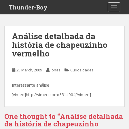
S
Thunder-Boy
TOGGLE
k
i
p
t
Análise detalhada da
o
história de chapeuzinho
m
a
vermelho
i
n
c
25 March, 2009
Jonas
Curiosidades
o
n
Interessante análise
t
[vimeo]http://vimeo.com/3514904[/vimeo]
e
n
t
One thought to “Análise detalhada
da história de chapeuzinho