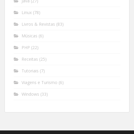
Java
(27)
Linux
(78)
Livros & Revistas
(83)
Músicas
(6)
PHP
(22)
Receitas
(25)
Tutoriais
(7)
Viagens e Turismo
(6)
Windows
(33)