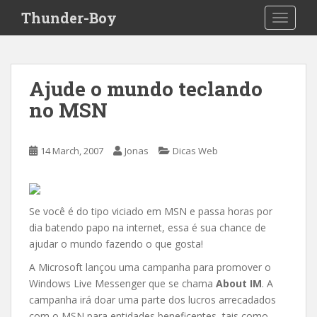
S
Thunder-Boy
TOGGLE
k
i
p
t
Ajude o mundo teclando
o
no MSN
m
a
i
14 March, 2007
Jonas
Dicas Web
n
c
o
n
Se você é do tipo viciado em MSN e passa horas por
t
dia batendo papo na internet, essa é sua chance de
e
ajudar o mundo fazendo o que gosta!
n
A Microsoft lançou uma campanha para promover o
t
Windows Live Messenger que se chama
About IM
. A
campanha irá doar uma parte dos lucros arrecadados
com o MSN para entidades beneficentes, tais como