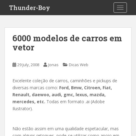
S
Thunder-Boy
TOGGLE
k
i
p
t
6000 modelos de carros em
o
vetor
m
a
i
29 July, 2008
Jonas
Dicas Web
n
c
o
Excelente coleção de carros, caminhões e pickups de
n
diversas marcas como:
Ford, Bmw, Citroen, Fiat,
t
Renault, daewoo, audi, gmc, lexus, mazda,
e
mercedes, etc.
Todas em formato .ai (Adobe
n
Ilustrator).
t
Não estão assim em uma qualidade espetacular, mas
com alguns retoques, pode-se utilizar como apoio em