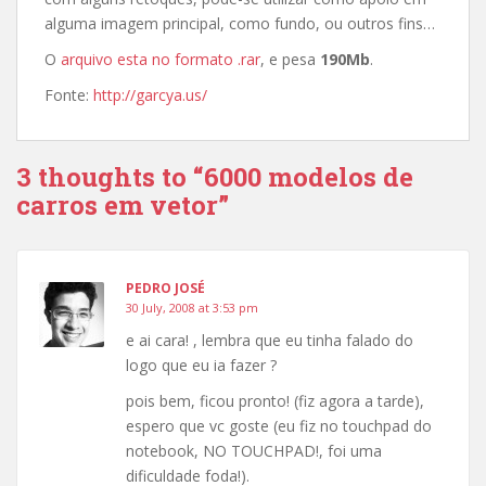
alguma imagem principal, como fundo, ou outros fins…
O
arquivo esta no formato .rar
, e pesa
190Mb
.
Fonte:
http://garcya.us/
3 thoughts to “6000 modelos de
carros em vetor”
PEDRO JOSÉ
30 July, 2008 at 3:53 pm
e ai cara! , lembra que eu tinha falado do
logo que eu ia fazer ?
pois bem, ficou pronto! (fiz agora a tarde),
espero que vc goste (eu fiz no touchpad do
notebook, NO TOUCHPAD!, foi uma
dificuldade foda!).