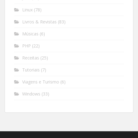
Linux
(78)
Livros & Revistas
(83)
Músicas
(6)
PHP
(22)
Receitas
(25)
Tutoriais
(7)
Viagens e Turismo
(6)
Windows
(33)