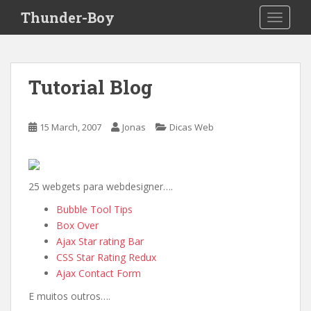
S
Thunder-Boy
TOGGLE
k
i
p
t
Tutorial Blog
o
m
a
15 March, 2007
Jonas
Dicas Web
i
n
c
o
25 webgets para webdesigner….
n
Bubble Tool Tips
t
Box Over
e
Ajax Star rating Bar
n
CSS Star Rating Redux
t
Ajax Contact Form
E muitos outros….