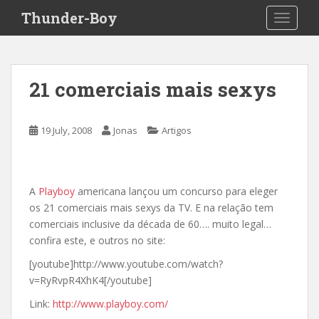
S
Thunder-Boy
TOGGLE
k
i
p
t
21 comerciais mais sexys
o
m
a
19 July, 2008
Jonas
Artigos
i
n
c
o
A
Playboy
americana lançou um concurso para eleger
n
os 21 comerciais mais sexys da TV. E na relação tem
t
comerciais inclusive da década de 60…. muito legal…
e
confira este, e outros no site:
n
[youtube]http://www.youtube.com/watch?
t
v=RyRvpR4XhK4[/youtube]
Link:
http://www.playboy.com/