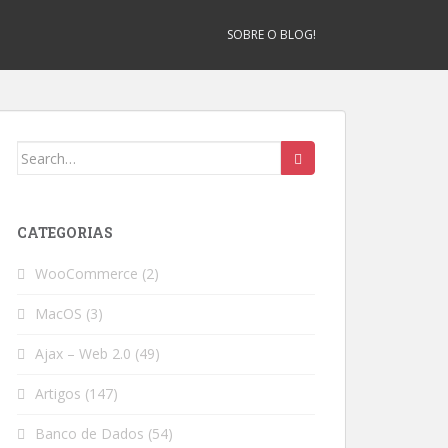
SOBRE O BLOG!
Search
for:
CATEGORIAS
WooCommerce
(2)
MacOS
(3)
Ajax – Web 2.0
(49)
Artigos
(147)
Banco de Dados
(54)