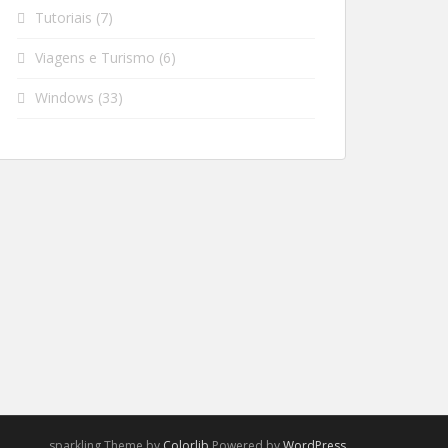
Tutoriais
(7)
Viagens e Turismo
(6)
Windows
(33)
sparkling Theme by
Colorlib
Powered by
WordPress