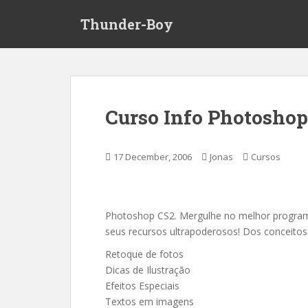
S
Thunder-Boy
k
i
p
t
o
m
Curso Info Photoshop
a
i
n
17 December, 2006
Jonas
Cursos
c
o
n
t
Photoshop CS2. Mergulhe no melhor progra
e
seus recursos ultrapoderosos! Dos conceitos
n
Retoque de fotos
t
Dicas de Ilustração
Efeitos Especiais
Textos em imagens