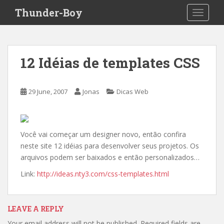
S
Thunder-Boy
TOGGLE
k
i
p
t
12 Idéias de templates CSS
o
m
a
29 June, 2007
Jonas
Dicas Web
i
n
c
o
Você vai começar um designer novo, então confira
n
neste site 12 idéias para desenvolver seus projetos. Os
t
arquivos podem ser baixados e então personalizados…
e
Link:
http://ideas.nty3.com/css-templates.html
n
t
LEAVE A REPLY
Your email address will not be published.
Required fields are