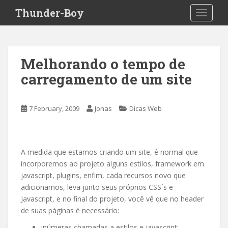
S
Thunder-Boy
TOGGLE
k
i
p
t
Melhorando o tempo de
o
carregamento de um site
m
a
i
7 February, 2009
Jonas
Dicas Web
n
c
o
n
A medida que estamos criando um site, é normal que
t
incorporemos ao projeto alguns estilos, framework em
e
javascript, plugins, enfim, cada recursos novo que
n
adicionamos, leva junto seus próprios CSS´s e
t
Javascript, e no final do projeto, você vê que no header
de suas páginas é necessário:
inúmeras chamadas a estilos e javascript;