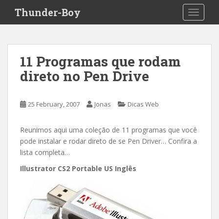
S
Thunder-Boy
TOGGLE
k
i
p
t
11 Programas que rodam
o
direto no Pen Drive
m
a
i
25 February, 2007
Jonas
Dicas Web
n
c
o
Reunimos aqui uma coleção de 11 programas que você
n
pode instalar e rodar direto de se Pen Driver… Confira a
t
lista completa…
e
Illustrator CS2 Portable US Inglês
n
t