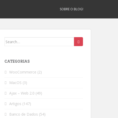
SOBRE O BLOG!
Search
for:
CATEGORIAS
WooCommerce
(2)
MacOS
(3)
Ajax – Web 2.0
(49)
Artigos
(147)
Banco de Dados
(54)