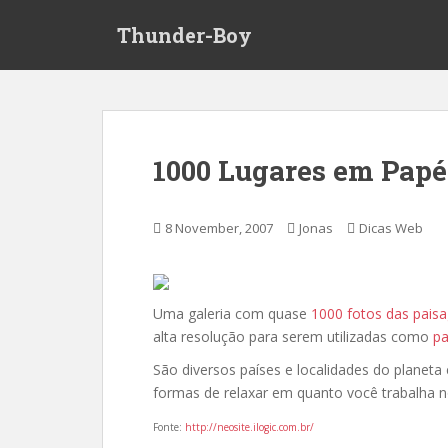
S
Thunder-Boy
k
i
p
t
o
m
1000 Lugares em Papé
a
i
n
8 November, 2007
Jonas
Dicas Web
c
o
n
t
Uma galeria com quase
1000 fotos das pais
e
alta resolução para serem utilizadas como
pa
n
São diversos países e localidades do planeta
t
formas de relaxar em quanto você trabalha 
Fonte:
http://neosite.ilogic.com.br/