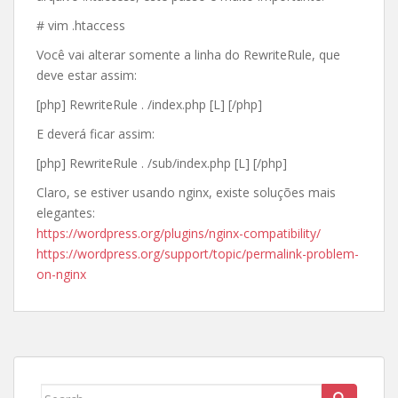
# vim .htaccess
Você vai alterar somente a linha do RewriteRule, que
deve estar assim:
[php] RewriteRule . /index.php [L] [/php]
E deverá ficar assim:
[php] RewriteRule . /sub/index.php [L] [/php]
Claro, se estiver usando nginx, existe soluções mais
elegantes:
https://wordpress.org/plugins/nginx-compatibility/
https://wordpress.org/support/topic/permalink-problem-
on-nginx
Search