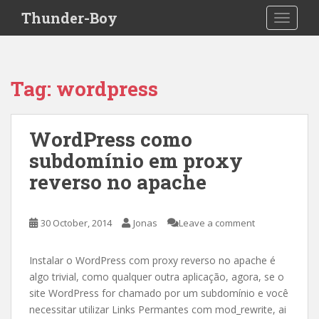
S
Thunder-Boy
TOGGLE
k
i
p
t
Tag:
wordpress
o
m
a
WordPress como
i
subdomínio em proxy
n
c
reverso no apache
o
n
t
30 October, 2014
Jonas
Leave a comment
e
n
Instalar o WordPress com proxy reverso no apache é
t
algo trivial, como qualquer outra aplicação, agora, se o
site WordPress for chamado por um subdomínio e você
necessitar utilizar Links Permantes com mod_rewrite, ai