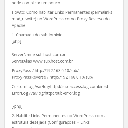
pode complicar um pouco.
Howto: Como habilitar Links Permanentes (permalinks
mod_rewrite) no WordPress como Proxy Reverso do
Apache
1. Chamada do subdominio:
[php]
ServerName sub.host.com.br
ServerAlias www.sub.host.com.br
ProxyPass / http://192.168.0.10/sub/
ProxyPassReverse / http://192.168.0.10/sub/
CustomLog /var/log/httpd/sub-access.log combined
ErrorLog /var/log/httpd/sub-error.log
[/php]
2. Habilite Links Permanentes no WordPress com a
estrutura desejada (Configurações – Links