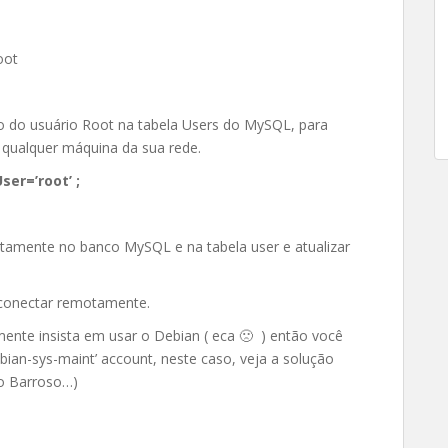
oot
tro do usuário Root na tabela Users do MySQL, para
 qualquer máquina da sua rede.
er=’root’ ;
retamente no banco MySQL e na tabela user e atualizar
e conectar remotamente.
mente insista em usar o Debian ( eca 🙁 ) então você
ian-sys-maint’ account, neste caso, veja a solução
do Barroso…)