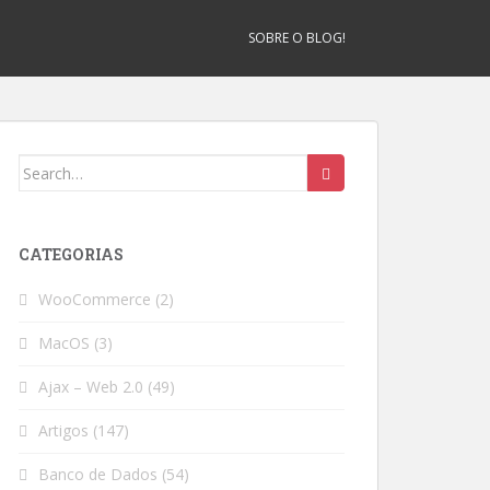
SOBRE O BLOG!
Search
for:
CATEGORIAS
WooCommerce
(2)
MacOS
(3)
Ajax – Web 2.0
(49)
Artigos
(147)
Banco de Dados
(54)