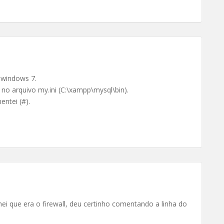
 windows 7.
no arquivo my.ini (C:\xampp\mysql\bin).
entei (#).
…
i que era o firewall, deu certinho comentando a linha do