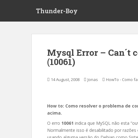
S
Thunder-Boy
k
i
p
t
o
m
Mysql Error – Can´t 
a
(10061)
i
n
c
14 August, 2008
Jonas
HowTo - Como fa
o
n
t
e
How to: Como resolver o problema de co
n
acima.
t
O erro
10061
indica que MySQL não esta “ou
Normalmente isso é desabilitado por razões
usando alguma versão do Debian como Siste