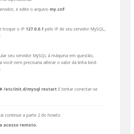
ervidor, e edite o arquivo
my.cnf
:
e troque o IP
127.0.0.1
pelo IP de seu servidor MySQL,
:
ncular seu servidor MySQL à máquina em questão,
você nem precisaria alterar o valor da linha bind-
:
# /etc/init.d/mysql restart
E tentar conectar-se
i continue a parte 2 do howto:
ra acesso remoto.