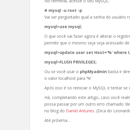
No terminal, acesse o seu MySQL:
# mysql -u root -p
Vai ser perguntado qual a senha do usuário r
mysql>use mysql;
O que você vai fazer agora é alterar o regis
permitir que o mesmo seja seja acessado de
mysql>update user set Host=’%’ where Us
mysql>FLUSH PRIVILEGES;
Ou se você usar o
phpMyadmin
basta ir di
o valor localhost para ‘%’
Após isso é so reiniciar o MySQL e tentar s
Há, completando este artigo, caso você real
possa passar por um outro erro chamado ‘deb
no blog do
Daniel Antunes
. (Dica do Leonar
Até próxima…