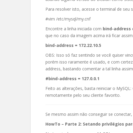
Para resolver isto, acesse o terminal de seu s
#vim /etc/mysql/my.cnf
Encontre a linha iniciada com
bind-address
que no caso da imagem acima irá ficar assim
bind-address = 172.22.10.5
OBS: Isso só faz sentindo se você quiser vi
porém isso raramente é usado, e com certeza 
address, bastando comentar a tal linha assim
#bind-address = 127.0.0.1
Feito as alterações, basta reiniciar o MySQL:
remotamente pelo seu cliente favorito.
Se mesmo assim não conseguir se conectar, a
HowTo – Parte 2: Setando privilégios pa