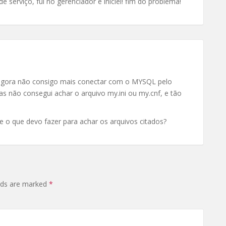
serviço, fui no gerenciador e iniciei! fim do problema!
 agora não consigo mais conectar com o MYSQL pelo
 não consegui achar o arquivo my.ini ou my.cnf, e tão
e o que devo fazer para achar os arquivos citados?
elds are marked
*