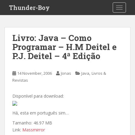
S
Thunder-Boy
TOGGLE
k
i
p
t
Livro: Java – Como
o
Programar – H.M Deitel e
m
a
P.J. Deitel – 4ª Edição
i
n
c
,
14 November, 2006
Jonas
Java
Livros &
o
Revistas
n
t
Disponível para download:
e
n
Há, esta em português sim…
t
Tamanho: 46.97 MB
Link:
Massmirror