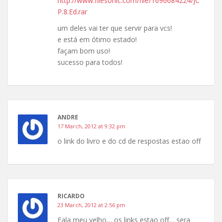
http://www.filesonic.com/file/1696684224/JC
P.8.Ed.rar
um deles vai ter que servir para vcs!
e está em ótimo estado!
façam bom uso!
sucesso para todos!
ANDRE
17 March, 2012 at 9:32 pm
o link do livro e do cd de respostas estao off
RICARDO
23 March, 2012 at 2:56 pm
Fala meu velho… os links estao off… sera