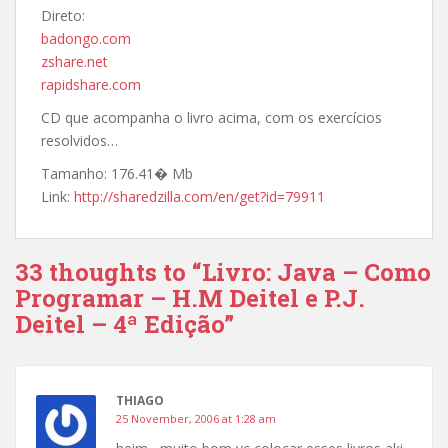
Direto:
badongo.com
zshare.net
rapidshare.com
CD que acompanha o livro acima, com os exercícios
resolvidos…
Tamanho:
176.41� Mb
Link:
http://sharedzilla.com/en/get?id=79911
33 thoughts to “Livro: Java – Como
Programar – H.M Deitel e P.J.
Deitel – 4ª Edição”
THIAGO
25 November, 2006 at 1:28 am