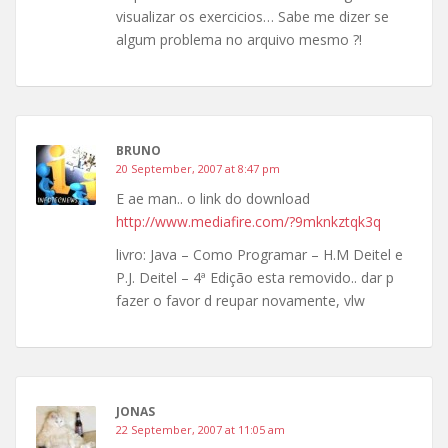
visualizar os exercicios… Sabe me dizer se
algum problema no arquivo mesmo ?!
BRUNO
20 September, 2007 at 8:47 pm
E ae man.. o link do download
http://www.mediafire.com/?9mknkztqk3q
livro: Java – Como Programar – H.M Deitel e
P.J. Deitel – 4ª Edição esta removido.. dar p
fazer o favor d reupar novamente, vlw
JONAS
22 September, 2007 at 11:05 am