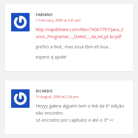
FABIANO
1 February, 2009 at 6:41 pm
http://rapidshare.com/files/74307797/Java_C
omo_Programar_-_Deitel_-_4a_ed_pt-br.pdf
prefiro a 6ed., mas essa tbm eh boa…
espero q ajude!
RICARDO
19 August, 2009 at 2:26 pm
Heyyy galera alguém tem o link da 6ª edição
não encontro
só encontro por capítulos e até o 3° =/