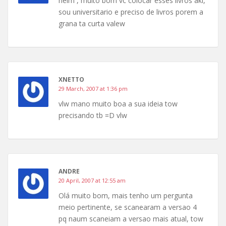
heim , muito bom vc colocar esses livros aki,
sou universitario e preciso de livros porem a
grana ta curta valew
XNETTO
29 March, 2007 at 1:36 pm
vlw mano muito boa a sua ideia tow
precisando tb =D vlw
ANDRE
20 April, 2007 at 12:55 am
Olá muito bom, mais tenho um pergunta
meio pertinente, se scanearam a versao 4
pq naum scaneiam a versao mais atual, tow