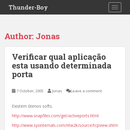
S
Thunder-Boy
TOGGLE
k
i
p
t
Author:
Jonas
o
m
a
Verificar qual aplicação
i
esta usando determinada
n
c
porta
o
n
t
7 October, 2005
Jonas
Leave a comment
e
n
Existem ótimos softs.
t
http://www.snapfiles.com/get/activeports.html
http://www.sysinternals.com/ntw2k/source/tcpview.shtm