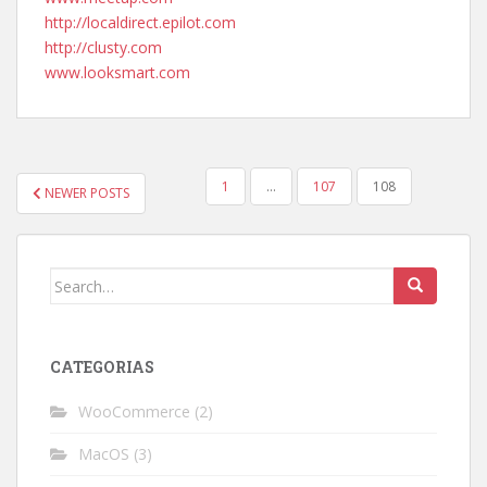
http://localdirect.epilot.com
http://clusty.com
www.looksmart.com
POSTS
1
…
107
108
NEWER POSTS
PAGINATION
Search
for:
CATEGORIAS
WooCommerce
(2)
MacOS
(3)