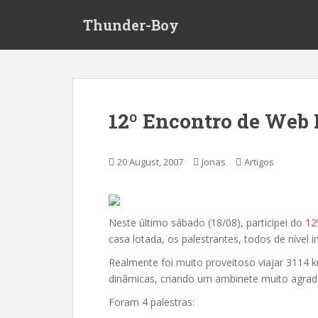
S
Thunder-Boy
k
i
p
t
o
m
12º Encontro de Web 
a
i
n
20 August, 2007
Jonas
Artigos
c
o
n
t
Neste último sábado (18/08), participei do
12
e
casa lotada, os palestrantes, todos de nível i
n
Realmente foi muito proveitoso
viajar 3114 
t
dinâmicas, criando um ambinete muito agra
Foram 4 palestras: