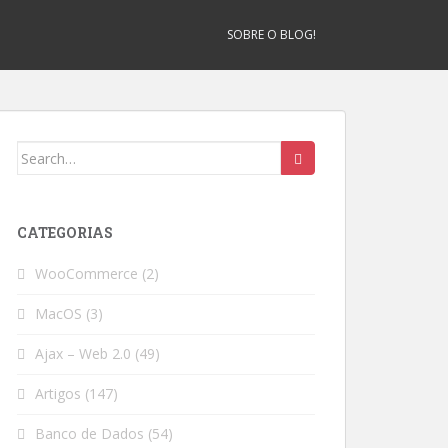
SOBRE O BLOG!
Search
for:
CATEGORIAS
WooCommerce
(2)
MacOS
(3)
Ajax – Web 2.0
(49)
Artigos
(147)
Banco de Dados
(54)