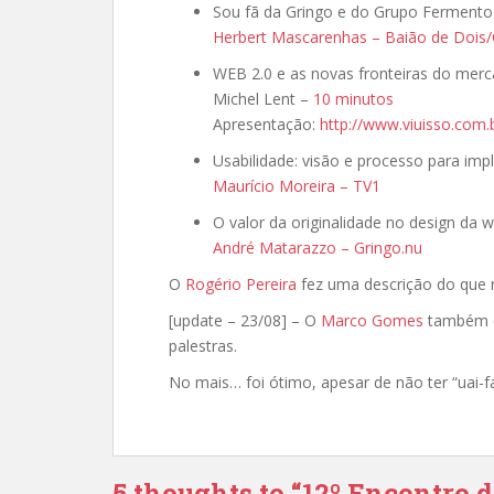
Sou fã da Gringo e do Grupo Fermento
Herbert Mascarenhas – Baião de Dois
WEB 2.0 e as novas fronteiras do merc
Michel Lent –
10 minutos
Apresentação:
http://www.viuisso.com.
Usabilidade: visão e processo para im
Maurício Moreira – TV1
O valor da originalidade no design da 
André Matarazzo – Gringo.nu
O
Rogério Pereira
fez uma descrição do que r
[update – 23/08] – O
Marco Gomes
também co
palestras.
No mais… foi ótimo, apesar de não ter “uai-fa
5 thoughts to “12º Encontro 