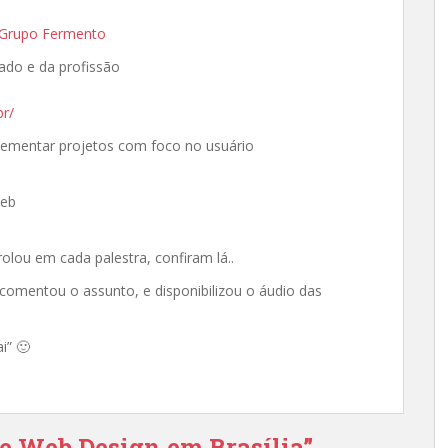
/Grupo Fermento
ado e da profissão
br/
plementar projetos com foco no usuário
web
olou em cada palestra, confiram lá..
mentou o assunto, e disponibilizou o áudio das
i” 🙂
de Web Design em Brasília”