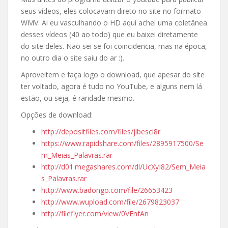
seus vídeos, eles colocavam direto no site no formato
WMV. Ai eu vasculhando o HD aqui achei uma coletânea
desses vídeos (40 ao todo) que eu baixei diretamente
do site deles. Não sei se foi coincidencia, mas na época,
no outro dia o site saiu do ar :).
Aproveitem e faça logo o download, que apesar do site
ter voltado, agora é tudo no YouTube, e alguns nem lá
estão, ou seja, é raridade mesmo.
Opções de download:
http://depositfiles.com/files/jlbesci8r
https://www.rapidshare.com/files/2895917500/Se
m_Meias_Palavras.rar
http://d01.megashares.com/dl/UcXyI82/Sem_Meia
s_Palavras.rar
http://www.badongo.com/file/26653423
http://www.wupload.com/file/2679823037
http://fileflyer.com/view/0VEnfAn