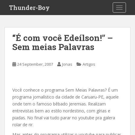
S
Thunder-Boy
TOGGLE
k
i
p
t
“É com você Edeílson!” –
o
Sem meias Palavras
m
a
i
24 September, 2007
Jonas
Artigos
n
c
o
n
Você conhece o programa Sem Meias Palavras? É um
t
programa jornalístico da cidade de Caruaru-PE, aquele
e
onde tem o famoso bêbado Jeremias. Realizam
n
entrevistas bem ao estilo nordestino, com gírias e
t
piadas. No final vai tudo parar no youtube pra galera
rolar de rir.
Mas antes do programa utilizar o youtube para publicar