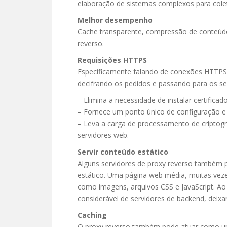
elaboração de sistemas complexos para coleta
Melhor desempenho
Cache transparente, compressão de conteúdo 
reverso.
Requisições HTTPS
Especificamente falando de conexões HTTPS 
decifrando os pedidos e passando para os ser
– Elimina a necessidade de instalar certifica
– Fornece um ponto único de configuração e
– Leva a carga de processamento de criptogr
servidores web.
Servir conteúdo estático
Alguns servidores de proxy reverso também 
estático. Uma página web média, muitas veze
como imagens, arquivos CSS e JavaScript. Ao
considerável de servidores de backend, deixa
Caching
O proxy reverso também pode atuar como u