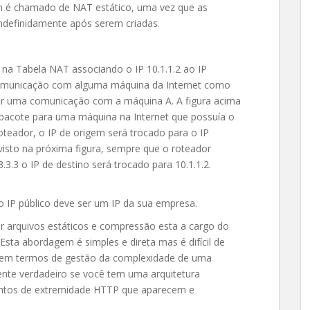
m é chamado de NAT estático, uma vez que as
ndefinidamente após serem criadas.
a Tabela NAT associando o IP 10.1.1.2 ao IP
a comunicação com alguma máquina da Internet como
iar uma comunicação com a máquina A. A figura acima
pacote para uma máquina na Internet que possuía o
oteador, o IP de origem será trocado para o IP
sto na próxima figura, sempre que o roteador
.3.3 o IP de destino será trocado para 10.1.1.2.
 IP público deve ser um IP da sua empresa.
vir arquivos estáticos e compressão esta a cargo do
Esta abordagem é simples e direta mas é difícil de
e em termos de gestão da complexidade de uma
ente verdadeiro se você tem uma arquitetura
pontos de extremidade HTTP que aparecem e