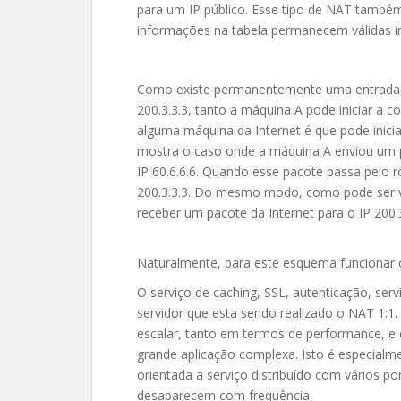
para um IP público. Esse tipo de NAT també
informações na tabela permanecem válidas i
Como existe permanentemente uma entrada n
200.3.3.3, tanto a máquina A pode iniciar 
alguma máquina da Internet é que pode inic
mostra o caso onde a máquina A enviou um 
IP 60.6.6.6. Quando esse pacote passa pelo r
200.3.3.3. Do mesmo modo, como pode ser vi
receber um pacote da Internet para o IP 200.3
Naturalmente, para este esquema funcionar o
O serviço de caching, SSL, autenticação, ser
servidor que esta sendo realizado o NAT 1:1. 
escalar, tanto em termos de performance, 
grande aplicação complexa. Isto é especialm
orientada a serviço distribuído com vários 
desaparecem com frequência.