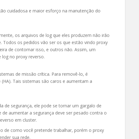
exão cuidadosa e maior esforço na manutenção do
ente, os arquivos de log que eles produzem não irão
e. Todos os pedidos vão ser os que estão vindo proxy
ra de contornar isso, e outros não. Assim, um
 log no proxy reverso.
istemas de missão crítica. Para removê-lo, é
de (HA). Tais sistemas são caros e aumentam a
 de segurança, ele pode se tornar um gargalo de
e de aumentar a segurança deve ser pesado contra o
everso em cluster.
o de como você pretende trabalhar, porém o proxy
ender sua rede.