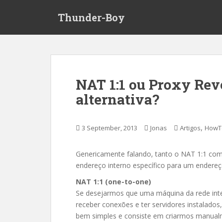
S
Thunder-Boy
k
i
p
t
o
m
NAT 1:1 ou Proxy Rev
a
alternativa?
i
n
c
,
3 September, 2013
Jonas
Artigos
HowTo
o
n
t
Genericamente falando, tanto o NAT 1:1 como
e
endereço interno específico para um endereç
n
NAT 1:1 (one-to-one)
t
Se desejarmos que uma máquina da rede inter
receber conexões e ter servidores instalad
bem simples e consiste em criarmos manual