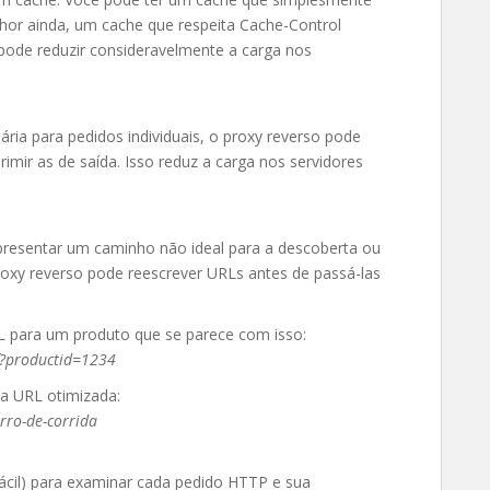
hor ainda, um cache que respeita Cache-Control
 pode reduzir consideravelmente a carga nos
ria para pedidos individuais, o proxy reverso pode
imir as de saída. Isso reduz a carga nos servidores
presentar um caminho não ideal para a descoberta ou
roxy reverso pode reescrever URLs antes de passá-las
L para um produto que se parece com isso:
f?productid=1234
a URL otimizada:
ro-de-corrida
fácil) para examinar cada pedido HTTP e sua