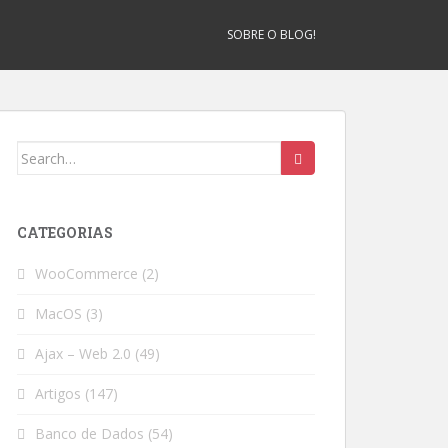
SOBRE O BLOG!
Search
for:
CATEGORIAS
WooCommerce
(2)
MacOS
(3)
Ajax – Web 2.0
(49)
Artigos
(147)
Banco de Dados
(54)