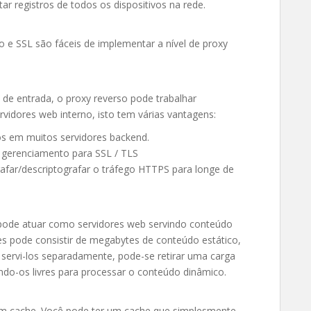
r registros de todos os dispositivos na rede.
e SSL são fáceis de implementar a nível de proxy
de entrada, o proxy reverso pode trabalhar
vidores web interno, isto tem várias vantagens:
dos em muitos servidores backend.
 gerenciamento para SSL / TLS
afar/descriptografar o tráfego HTTPS para longe de
pode atuar como servidores web servindo conteúdo
s pode consistir de megabytes de conteúdo estático,
 servi-los separadamente, pode-se retirar uma carga
ndo-os livres para processar o conteúdo dinâmico.
m cache. Você pode ter um cache que simplesmente