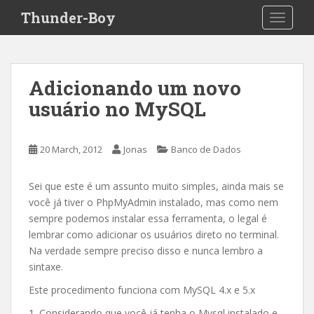
S
Thunder-Boy
TOGGLE
k
i
p
t
Adicionando um novo
o
usuário no MySQL
m
a
i
20 March, 2012
Jonas
Banco de Dados
n
c
o
Sei que este é um assunto muito simples, ainda mais se
n
você já tiver o PhpMyAdmin instalado, mas como nem
t
sempre podemos instalar essa ferramenta, o legal é
e
lembrar como adicionar os usuários direto no terminal.
n
Na verdade sempre preciso disso e nunca lembro a
t
sintaxe.
Este procedimento funciona com MySQL 4.x e 5.x
1. Considerando que você já tenha o Mysql instalado e