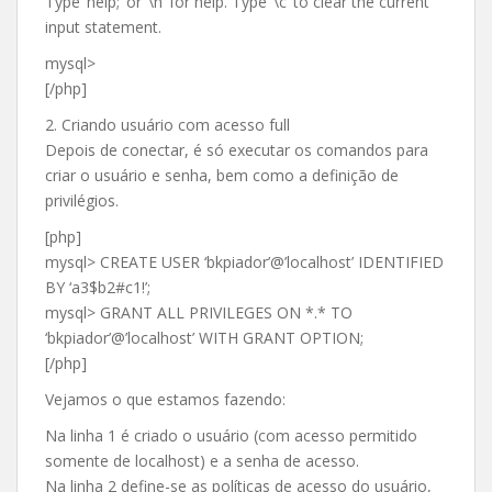
Type ‘help;’ or ‘\h’ for help. Type ‘\c’ to clear the current
input statement.
mysql>
[/php]
2. Criando usuário com acesso full
Depois de conectar, é só executar os comandos para
criar o usuário e senha, bem como a definição de
privilégios.
[php]
mysql> CREATE USER ‘bkpiador’@’localhost’ IDENTIFIED
BY ‘a3$b2#c1!’;
mysql> GRANT ALL PRIVILEGES ON *.* TO
‘bkpiador’@’localhost’ WITH GRANT OPTION;
[/php]
Vejamos o que estamos fazendo:
Na linha 1 é criado o usuário (com acesso permitido
somente de localhost) e a senha de acesso.
Na linha 2 define-se as políticas de acesso do usuário,