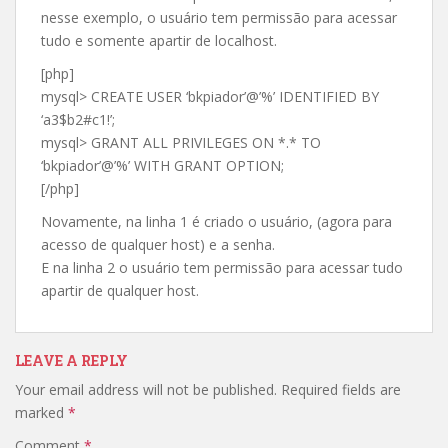
nesse exemplo, o usuário tem permissão para acessar
tudo e somente apartir de localhost.
[php]
mysql> CREATE USER ‘bkpiador’@’%’ IDENTIFIED BY
‘a3$b2#c1!’;
mysql> GRANT ALL PRIVILEGES ON *.* TO
‘bkpiador’@’%’ WITH GRANT OPTION;
[/php]
Novamente, na linha 1 é criado o usuário, (agora para
acesso de qualquer host) e a senha.
E na linha 2 o usuário tem permissão para acessar tudo
apartir de qualquer host.
LEAVE A REPLY
Your email address will not be published.
Required fields are
marked
*
Comment
*