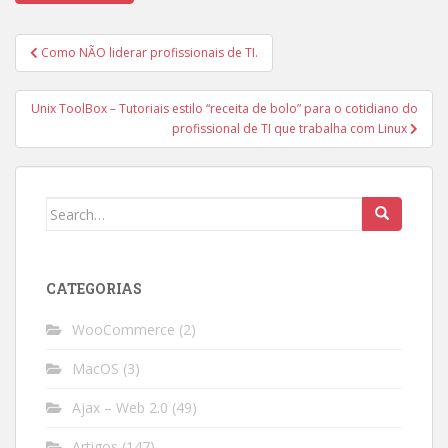
Post
Como NÃO liderar profissionais de TI.
navigation
Unix ToolBox – Tutoriais estilo “receita de bolo” para o cotidiano do
profissional de TI que trabalha com Linux
Search
for:
CATEGORIAS
WooCommerce
(2)
MacOS
(3)
Ajax – Web 2.0
(49)
Artigos
(147)